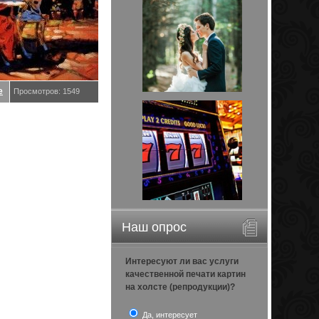
е
Просмотров: 1549
Наш опрос
Интересуют ли вас услуги
качественной печати картин
на холсте (репродукции)?
Да, интересует