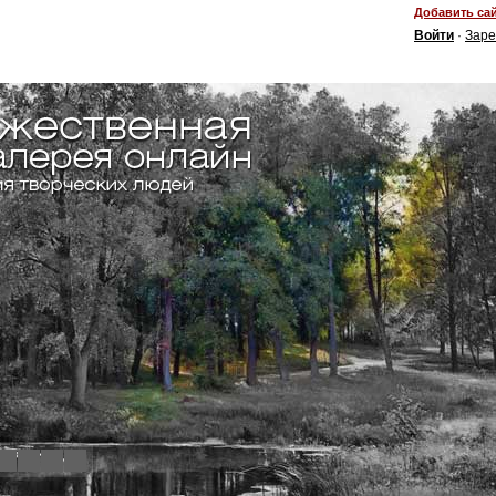
Добавить сай
Войти
·
Заре
4
5
6
7
8