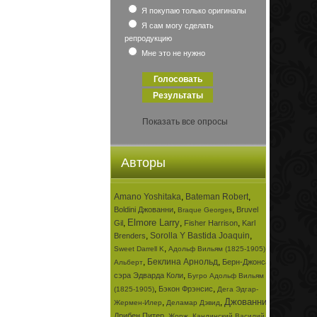
Я покупаю только оригиналы
Я сам могу сделать
репродукцию
Мне это не нужно
Показать все опросы
Авторы
Amano Yoshitaka
,
Bateman Robert
,
,
,
Boldini Джованни
Bruvel
Braque Georges
Elmore Larry
,
,
,
Gil
Fisher Harrison
Karl
,
Sorolla Y Bastida Joaquin
,
Brenders
,
,
Sweet Darrell K
Адольф Вильям (1825-1905)
,
Беклина Арнольд
,
Берн-Джонса
Альберт
,
сэра Эдварда Коли
Бугро Адольф Вильям
,
,
Бэкон Фрэнсис
(1825-1905)
Дега Эдгар-
Джованни
,
,
,
Жермен-Илер
Деламар Дэвид
,
,
Дрибен Питер
Жорж
Кандинский Василий