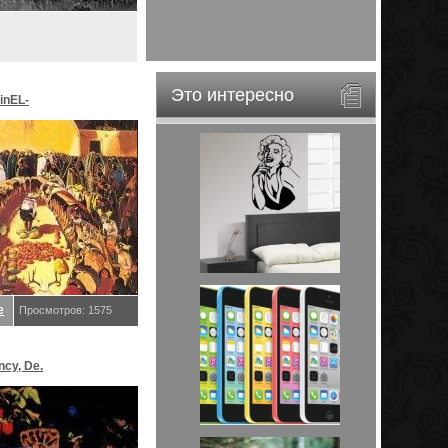
Это интересно
inEL-
ar&EveStar.
е
Просмотров: 1575
ncy, De.