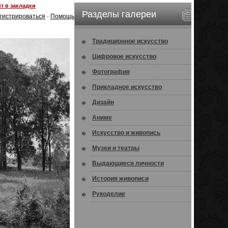
т в закладки
Разделы галереи
гистрироваться
·
Помощь
Традиционное искусство
Цифровое искусство
Фотография
Прикладное искусство
Дизайн
Аниме
Искусство и живопись
Музеи и театры
Выдающиеся личности
История живописи
Рукоделие