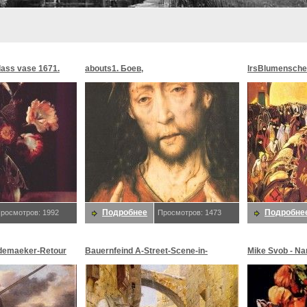
glass vase 1671.
abouts1. Боев,
lrsBlumensche
MoonMorningst
Blumenschein,
Подробнее
Подробне
росмотров: 1992
Просмотров: 1473
demaeker-Retour
Bauernfeind A-Street-Scene-in-
Mike Svob - Na
maeker,
Jerusalem-sj. Bauernfeind,