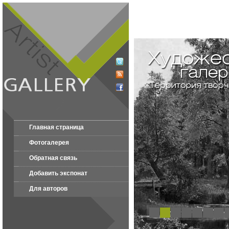
Главная страница
Фотогалерея
Обратная связь
Добавить экспонат
Для авторов
1
2
3
4
5
6
7