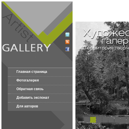
Главная страница
Фотогалерея
Обратная связь
Добавить экспонат
Для авторов
1
2
3
4
5
6
7