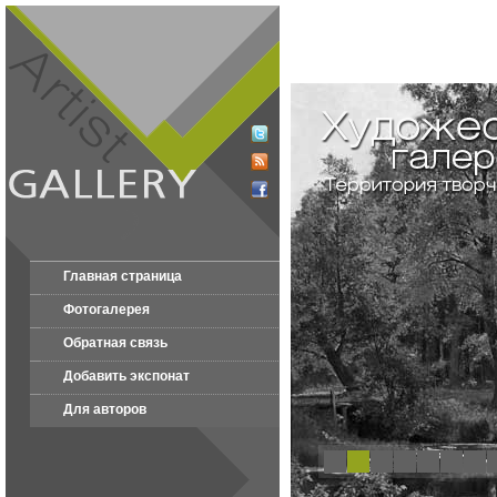
Главная страница
Фотогалерея
Обратная связь
Добавить экспонат
Для авторов
1
2
3
4
5
6
7