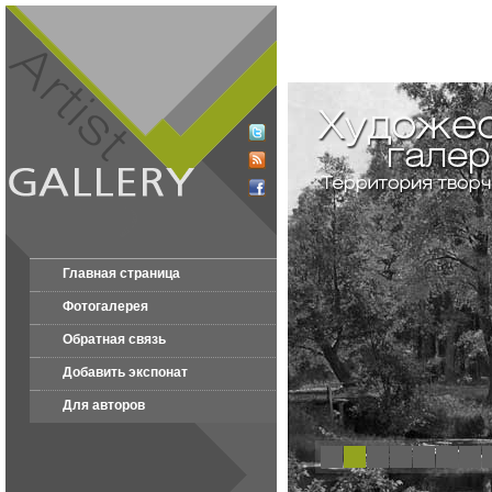
Главная страница
Фотогалерея
Обратная связь
Добавить экспонат
Для авторов
1
2
3
4
5
6
7