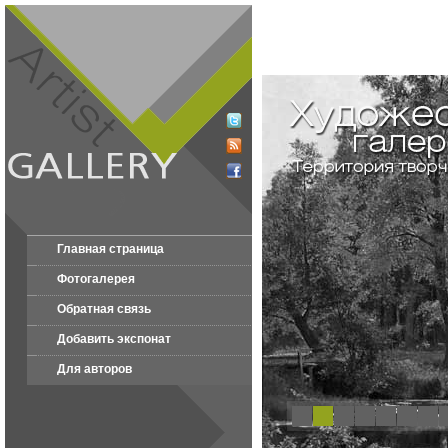
Главная страница
Фотогалерея
Обратная связь
Добавить экспонат
Для авторов
1
2
3
4
5
6
7