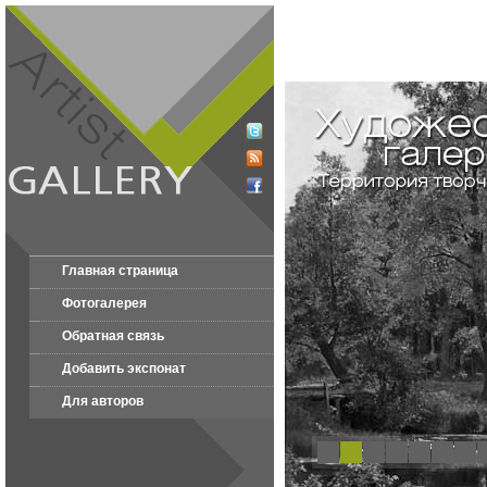
Главная страница
Фотогалерея
Обратная связь
Добавить экспонат
Для авторов
1
2
3
4
5
6
7