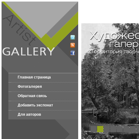
Главная страница
Фотогалерея
Обратная связь
Добавить экспонат
Для авторов
1
2
3
4
5
6
7