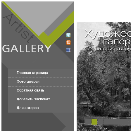
Главная страница
Фотогалерея
Обратная связь
Добавить экспонат
Для авторов
1
2
3
4
5
6
7