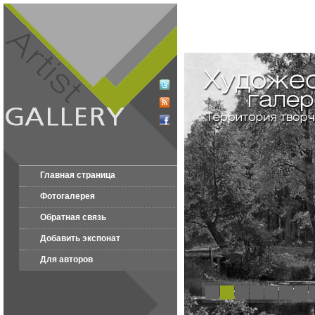
Главная страница
Фотогалерея
Обратная связь
Добавить экспонат
Для авторов
1
2
3
4
5
6
7