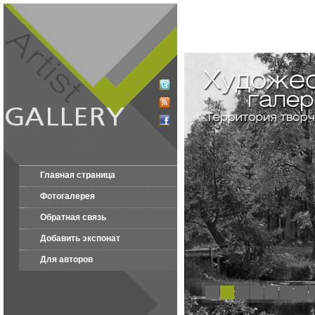
Главная страница
Фотогалерея
Обратная связь
Добавить экспонат
Для авторов
1
2
3
4
5
6
7