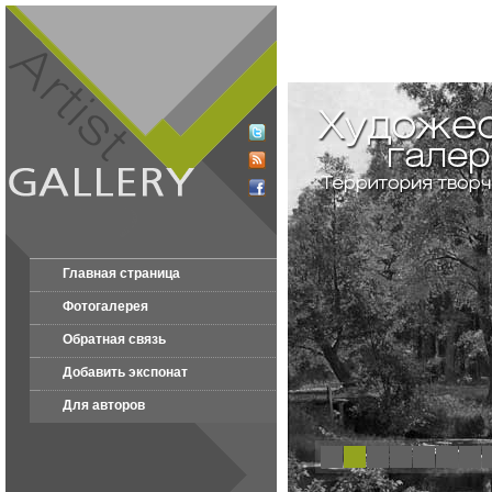
Главная страница
Фотогалерея
Обратная связь
Добавить экспонат
Для авторов
1
2
3
4
5
6
7