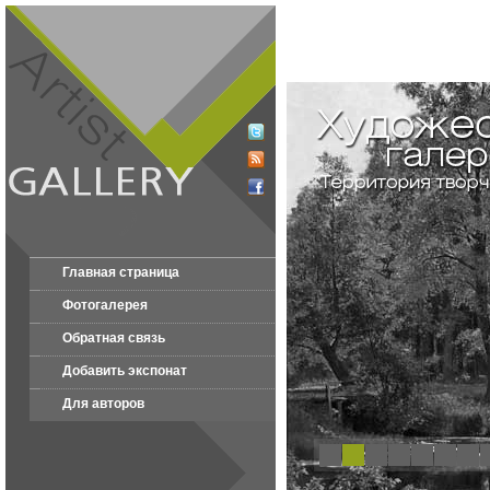
Главная страница
Фотогалерея
Обратная связь
Добавить экспонат
Для авторов
1
2
3
4
5
6
7