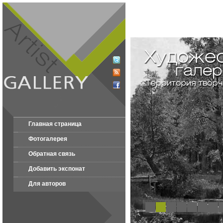
Главная страница
Фотогалерея
Обратная связь
Добавить экспонат
Для авторов
1
2
3
4
5
6
7