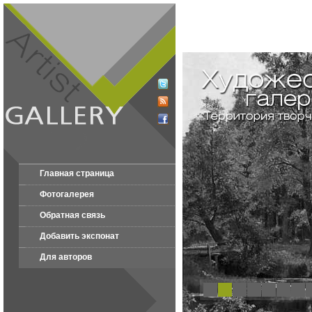
Главная страница
Фотогалерея
Обратная связь
Добавить экспонат
Для авторов
1
2
3
4
5
6
7