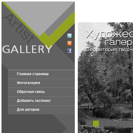
Главная страница
Фотогалерея
Обратная связь
Добавить экспонат
Для авторов
1
2
3
4
5
6
7