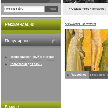
»
Облако тегов
» Berswordt
Рекомендации
berswordt1. Berswordt
Популярное
Профессиональный фотограф:
искусство создавать снимки, ...
Рольставни для окон -
информация по покупке в
Подробнее
Просмотров: 
интернете ...
В мире