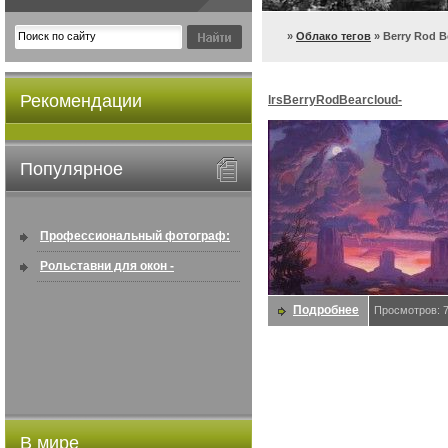
»
Облако тегов
» Berry Rod B
Рекомендации
lrsBerryRodBearcloud-
AGiftingofSpring. Berry, Rod B
Популярное
Профессиональный фотограф:
искусство создавать снимки, ...
Рольставни для окон -
информация по покупке в
Подробнее
Просмотров: 
интернете ...
В мире