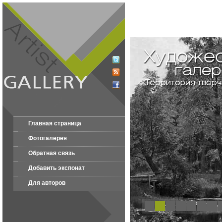
Главная страница
Фотогалерея
Обратная связь
Добавить экспонат
Для авторов
1
2
3
4
5
6
7