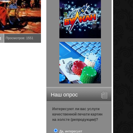
е
Просмотров: 1551
Наш опрос
Интересуют ли вас услуги
качественной печати картин
на холсте (репродукции)?
Да, интересует