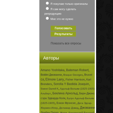
Я покупаю только оригиналы
Я сам могу сделать
репродукцию
Мне это не нужно
Показать все опросы
Авторы
Amano Yoshitaka
,
Bateman Robert
,
,
,
Boldini Джованни
Bruvel
Braque Georges
Elmore Larry
,
,
,
Gil
Fisher Harrison
Karl
,
Sorolla Y Bastida Joaquin
,
Brenders
,
,
Sweet Darrell K
Адольф Вильям (1825-1905)
,
Беклина Арнольд
,
Берн-Джонса
Альберт
,
сэра Эдварда Коли
Бугро Адольф Вильям
,
,
Бэкон Фрэнсис
(1825-1905)
Дега Эдгар-
Джованни
,
,
,
Жермен-Илер
Деламар Дэвид
,
,
Дрибен Питер
Жорж
Кандинский Василий