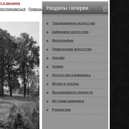
т в закладки
Разделы галереи
гистрироваться
·
Помощь
Традиционное искусство
Цифровое искусство
Фотография
Прикладное искусство
Дизайн
Аниме
Искусство и живопись
Музеи и театры
Выдающиеся личности
История живописи
Рукоделие