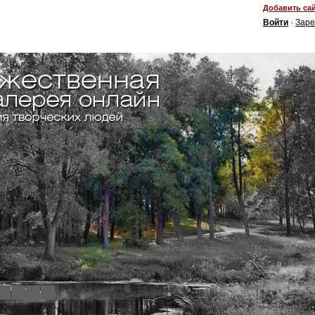
Добавить сай
Войти
·
Заре
4
5
6
7
8