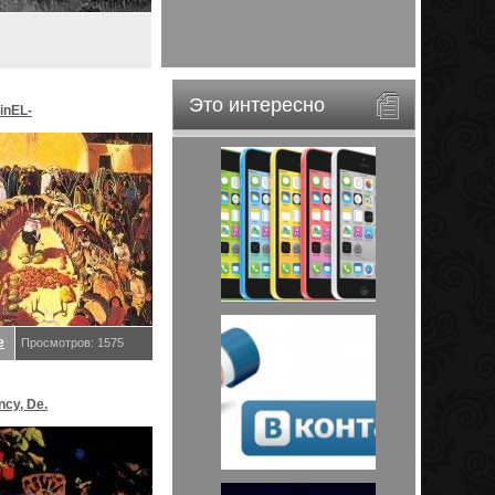
Это интересно
inEL-
ar&EveStar.
е
Просмотров: 1575
ncy, De.