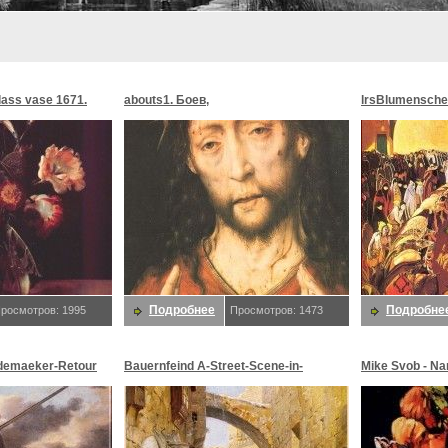
glass vase 1671.
abouts1. Боев,
lrsBlumensche
MoonMorningst
Blumenschein,
Подробнее
Подробне
росмотров: 1995
Просмотров: 1473
demaeker-Retour
Bauernfeind A-Street-Scene-in-
Mike Svob - Na
maeker,
Jerusalem-sj. Bauernfeind,