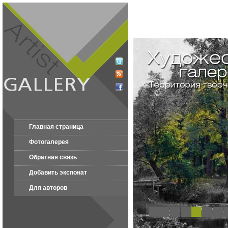
Главная страница
Фотогалерея
Обратная связь
Добавить экспонат
Для авторов
1
2
3
4
5
6
7