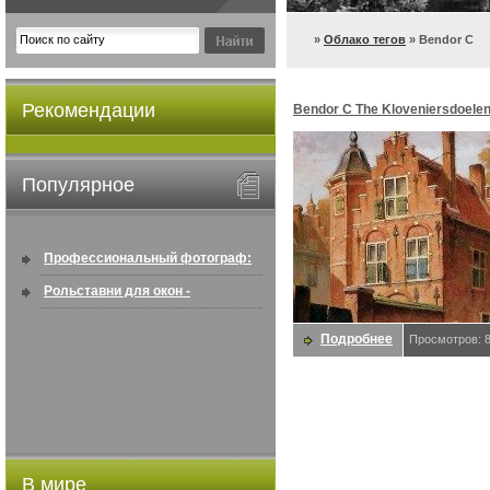
»
Облако тегов
» Bendor C
Рекомендации
Bendor C The Kloveniersdoelen
Bendor, C
Популярное
Профессиональный фотограф:
искусство создавать снимки, ...
Рольставни для окон -
информация по покупке в
Подробнее
Просмотров: 
интернете ...
В мире