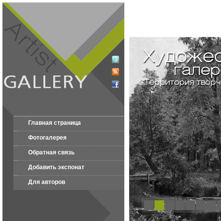
Главная страница
Фотогалерея
Обратная связь
Добавить экспонат
Для авторов
1
2
3
4
5
6
7