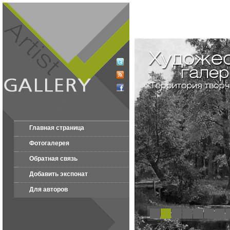
Главная страница
Фотогалерея
Обратная связь
Добавить экспонат
Для авторов
1
2
3
4
5
6
7