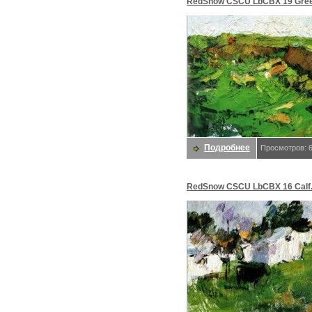
RedSnow CSCU LbCBX 19 Green
Beixin Chen
Подробнее
Просмотров: 
RedSnow CSCU LbCBX 16 Calf.
Chen