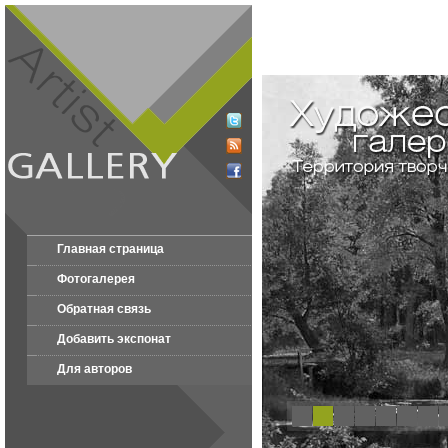
Главная страница
Фотогалерея
Обратная связь
Добавить экспонат
Для авторов
1
2
3
4
5
6
7