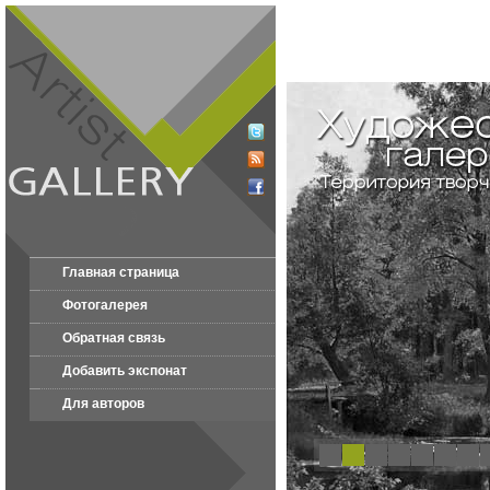
Главная страница
Фотогалерея
Обратная связь
Добавить экспонат
Для авторов
1
2
3
4
5
6
7