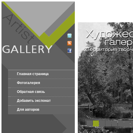
Главная страница
Фотогалерея
Обратная связь
Добавить экспонат
Для авторов
1
2
3
4
5
6
7