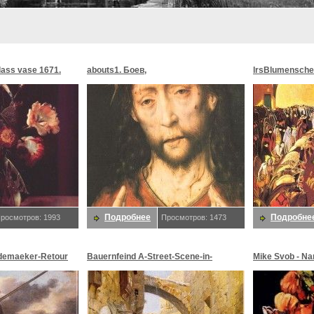
glass vase 1671.
abouts1. Боев,
lrsBlumensche
MoonMorningst
Blumenschein,
Подробнее
Подробне
росмотров: 1993
Просмотров: 1473
demaeker-Retour
Bauernfeind A-Street-Scene-in-
Mike Svob - Na
maeker,
Jerusalem-sj. Bauernfeind,