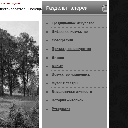
т в закладки
Разделы галереи
гистрироваться
·
Помощь
Традиционное искусство
Цифровое искусство
Фотография
Прикладное искусство
Дизайн
Аниме
Искусство и живопись
Музеи и театры
Выдающиеся личности
История живописи
Рукоделие