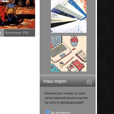
е
Просмотров: 1550
Наш опрос
Интересуют ли вас услуги
качественной печати картин
на холсте (репродукции)?
Да, интересует