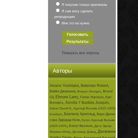
Я покупаю только оригиналы
Я сам могу сделать
репродукцию
Мне это не нужно
Показать все опросы
Авторы
Amano Yoshitaka
,
Bateman Robert
,
,
,
Boldini Джованни
Bruvel
Braque Georges
Elmore Larry
,
,
,
Gil
Fisher Harrison
Karl
,
Sorolla Y Bastida Joaquin
,
Brenders
,
,
Sweet Darrell K
Адольф Вильям (1825-1905)
,
Беклина Арнольд
,
Берн-Джонса
Альберт
,
сэра Эдварда Коли
Бугро Адольф Вильям
,
,
Бэкон Фрэнсис
(1825-1905)
Дега Эдгар-
Джованни
,
,
,
Жермен-Илер
Деламар Дэвид
,
,
Дрибен Питер
Жорж
Кандинский Василий