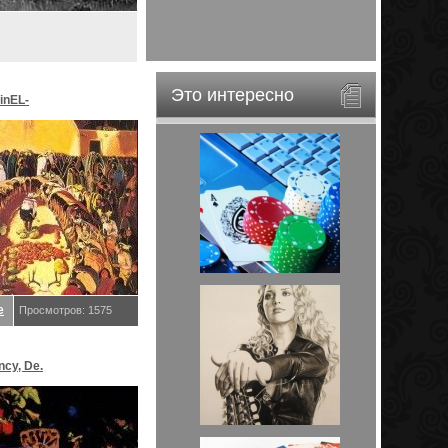
Это интересно
inEL-
ar&EveStar.
е
Просмотров: 1575
ncy, De.