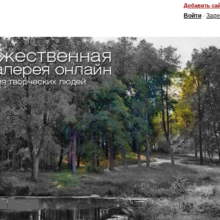
Добавить сай
Войти
·
Заре
4
5
6
7
8