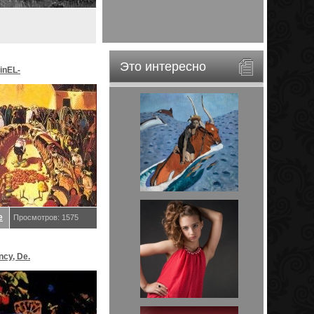
Это интересно
inEL-
ar&EveStar.
е
Просмотров: 1575
ncy, De.