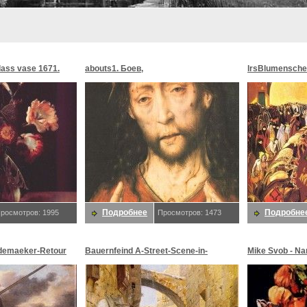
glass vase 1671.
abouts1. Боев,
lrsBlumensche
MoonMorningst
Blumenschein,
Подробнее
Подробне
росмотров: 1995
Просмотров: 1473
demaeker-Retour
Bauernfeind A-Street-Scene-in-
Mike Svob - Na
maeker,
Jerusalem-sj. Bauernfeind,