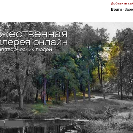
Добавить сай
Войти
·
Заре
4
5
6
7
8