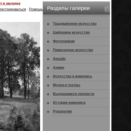
т в закладки
Разделы галереи
гистрироваться
·
Помощь
Традиционное искусство
Цифровое искусство
Фотография
Прикладное искусство
Дизайн
Аниме
Искусство и живопись
Музеи и театры
Выдающиеся личности
История живописи
Рукоделие