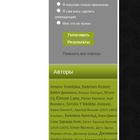
Я покупаю только оригиналы
Я сам могу сделать
репродукцию
Мне это не нужно
Показать все опросы
Авторы
Amano Yoshitaka
,
Bateman Robert
,
,
,
Boldini Джованни
Bruvel
Braque Georges
Elmore Larry
,
,
,
Gil
Fisher Harrison
Karl
,
Sorolla Y Bastida Joaquin
,
Brenders
,
,
Sweet Darrell K
Адольф Вильям (1825-1905)
,
Беклина Арнольд
,
Берн-Джонса
Альберт
,
сэра Эдварда Коли
Бугро Адольф Вильям
,
,
Бэкон Фрэнсис
(1825-1905)
Дега Эдгар-
Джованни
,
,
,
Жермен-Илер
Деламар Дэвид
,
,
Дрибен Питер
Жорж
Кандинский Василий