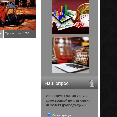
е
Просмотров: 1550
Наш опрос
Интересуют ли вас услуги
качественной печати картин
на холсте (репродукции)?
Да, интересует