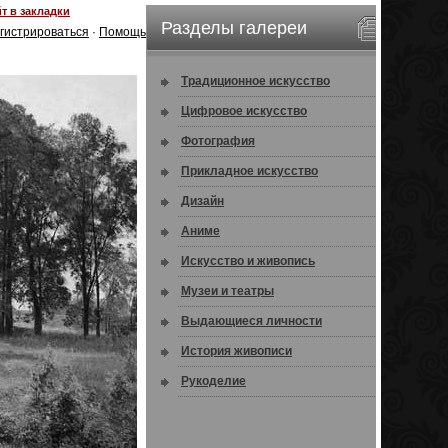
т в закладки
Разделы галереи
гистрироваться
·
Помощь
Традиционное искусство
Цифровое искусство
Фотография
Прикладное искусство
Дизайн
Аниме
Искусство и живопись
Музеи и театры
Выдающиеся личности
История живописи
Рукоделие