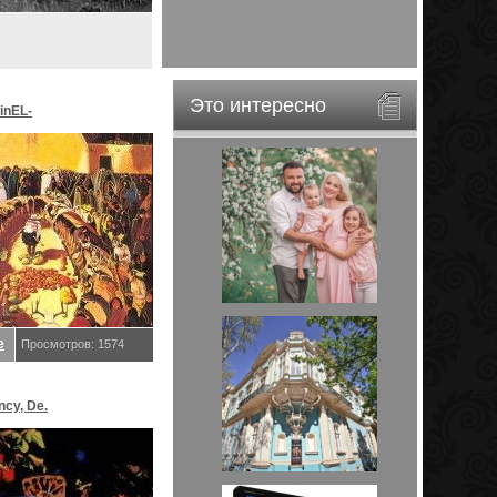
Это интересно
inEL-
ar&EveStar.
е
Просмотров: 1574
ncy, De.