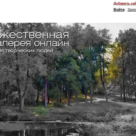
Добавить сай
Войти
·
Заре
4
5
6
7
8