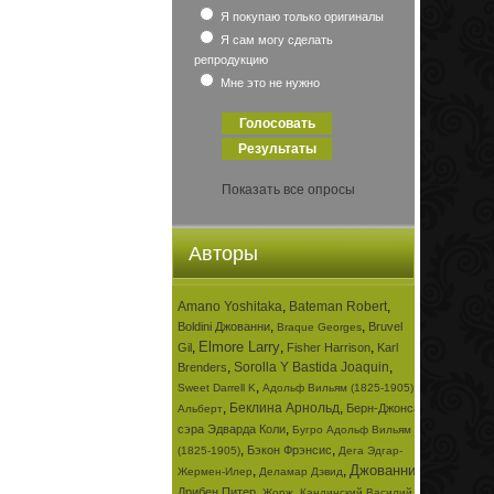
Я покупаю только оригиналы
Я сам могу сделать
репродукцию
Мне это не нужно
Показать все опросы
Авторы
Amano Yoshitaka
,
Bateman Robert
,
,
,
Boldini Джованни
Bruvel
Braque Georges
Elmore Larry
,
,
,
Gil
Fisher Harrison
Karl
,
Sorolla Y Bastida Joaquin
,
Brenders
,
,
Sweet Darrell K
Адольф Вильям (1825-1905)
,
Беклина Арнольд
,
Берн-Джонса
Альберт
,
сэра Эдварда Коли
Бугро Адольф Вильям
,
,
Бэкон Фрэнсис
(1825-1905)
Дега Эдгар-
Джованни
,
,
,
Жермен-Илер
Деламар Дэвид
,
,
Дрибен Питер
Жорж
Кандинский Василий