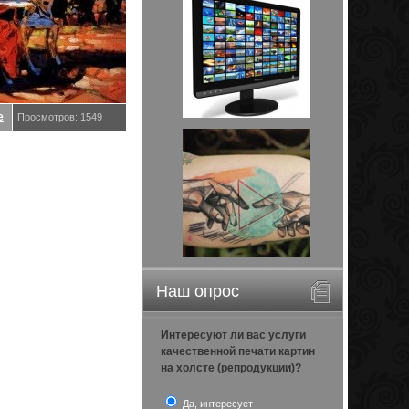
е
Просмотров: 1549
Наш опрос
Интересуют ли вас услуги
качественной печати картин
на холсте (репродукции)?
Да, интересует