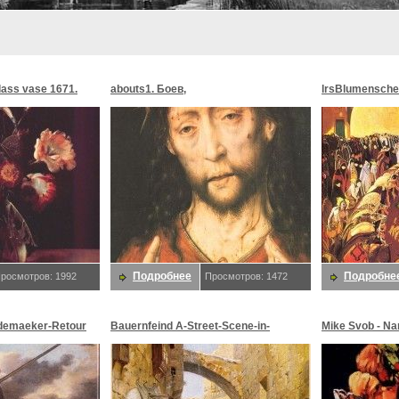
glass vase 1671.
abouts1. Боев,
lrsBlumensche
MoonMorningst
Blumenschein,
Подробнее
Подробне
росмотров: 1992
Просмотров: 1472
demaeker-Retour
Bauernfeind A-Street-Scene-in-
Mike Svob - Na
maeker,
Jerusalem-sj. Bauernfeind,