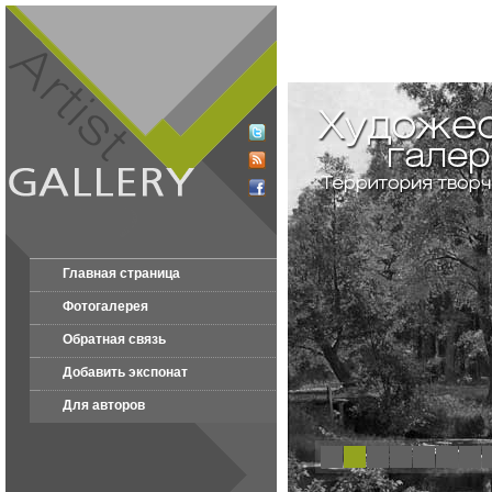
Главная страница
Фотогалерея
Обратная связь
Добавить экспонат
Для авторов
1
2
3
4
5
6
7