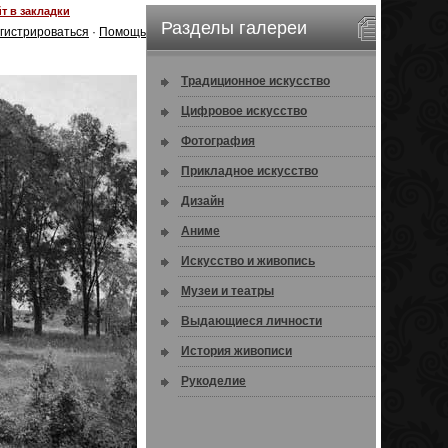
т в закладки
Разделы галереи
гистрироваться
·
Помощь
Традиционное искусство
Цифровое искусство
Фотография
Прикладное искусство
Дизайн
Аниме
Искусство и живопись
Музеи и театры
Выдающиеся личности
История живописи
Рукоделие