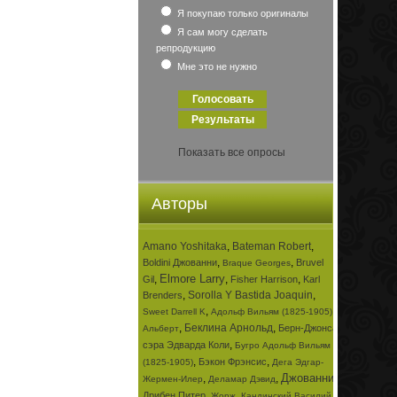
Я покупаю только оригиналы
Я сам могу сделать
репродукцию
Мне это не нужно
Показать все опросы
Авторы
Amano Yoshitaka
,
Bateman Robert
,
,
,
Boldini Джованни
Bruvel
Braque Georges
Elmore Larry
,
,
,
Gil
Fisher Harrison
Karl
,
Sorolla Y Bastida Joaquin
,
Brenders
,
,
Sweet Darrell K
Адольф Вильям (1825-1905)
,
Беклина Арнольд
,
Берн-Джонса
Альберт
,
сэра Эдварда Коли
Бугро Адольф Вильям
,
,
Бэкон Фрэнсис
(1825-1905)
Дега Эдгар-
Джованни
,
,
,
Жермен-Илер
Деламар Дэвид
,
,
Дрибен Питер
Жорж
Кандинский Василий