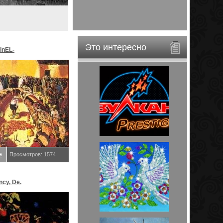
Это интересно
inEL-
ar&EveStar.
е
Просмотров: 1574
ncy, De.