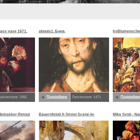
glass vase 1671.
abouts1. Боев,
lrsBlumensche
MoonMorningst
Blumenschein,
Подробнее
Подробне
росмотров: 1992
Просмотров: 1471
demaeker-Retour
Bauernfeind A-Street-Scene-in-
Mike Svob - Na
maeker,
Jerusalem-sj. Bauernfeind,