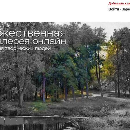
Добавить сай
Войти
·
Заре
4
5
6
7
8