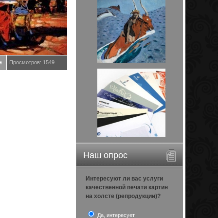
е
Просмотров: 1549
Наш опрос
Интересуют ли вас услуги
качественной печати картин
на холсте (репродукции)?
Да, интересует