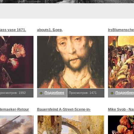
glass vase 1671.
abouts1. Боев,
lrsBlumensche
MoonMorningst
Blumenschein,
Подробнее
Подробне
росмотров: 1992
Просмотров: 1471
demaeker-Retour
Bauernfeind A-Street-Scene-in-
Mike Svob - Na
maeker,
Jerusalem-sj. Bauernfeind,