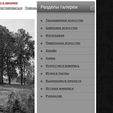
т в закладки
Разделы галереи
гистрироваться
·
Помощь
Традиционное искусство
Цифровое искусство
Фотография
Прикладное искусство
Дизайн
Аниме
Искусство и живопись
Музеи и театры
Выдающиеся личности
История живописи
Рукоделие