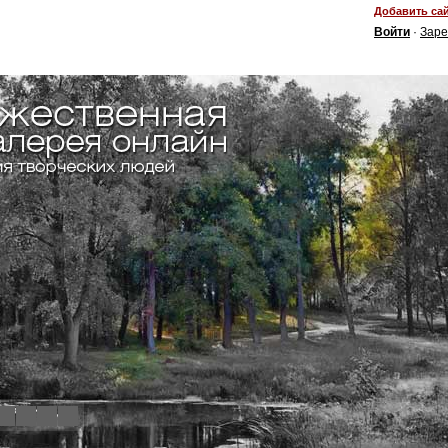
Добавить сай
Войти
·
Заре
4
5
6
7
8