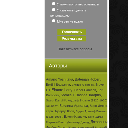
Я покупаю только оригиналы
Я сам могу сделать
репродукцию
Мне это не нужно
Показать все опросы
Авторы
Amano Yoshitaka
,
Bateman Robert
,
,
,
Boldini Джованни
Bruvel
Braque Georges
Elmore Larry
,
,
,
Gil
Fisher Harrison
Karl
,
Sorolla Y Bastida Joaquin
,
Brenders
,
,
Sweet Darrell K
Адольф Вильям (1825-1905)
,
Беклина Арнольд
,
Берн-Джонса
Альберт
,
сэра Эдварда Коли
Бугро Адольф Вильям
,
,
Бэкон Фрэнсис
(1825-1905)
Дега Эдгар-
Джованни
,
,
,
Жермен-Илер
Деламар Дэвид
,
,
Дрибен Питер
Жорж
Кандинский Василий