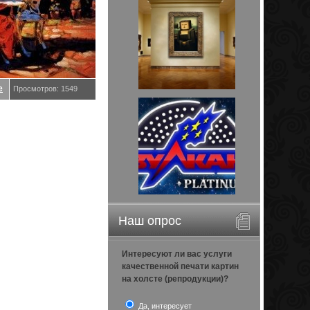
е
Просмотров: 1549
Наш опрос
Интересуют ли вас услуги
качественной печати картин
на холсте (репродукции)?
Да, интересует