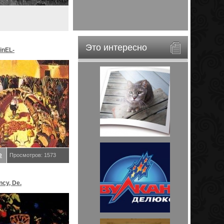
Это интересно
inEL-
ar&EveStar.
е
Просмотров: 1573
ncy, De.