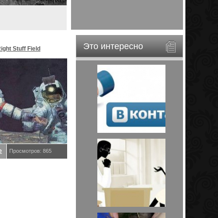
Это интересно
ght Stuff Field
an, Alan
е
Просмотров: 865