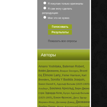
Я покупаю только оригиналы
Я сам могу сделать
репродукцию
Мне это не нужно
Показать все опросы
Авторы
Amano Yoshitaka
,
Bateman Robert
,
,
,
Boldini Джованни
Bruvel
Braque Georges
Elmore Larry
,
,
,
Gil
Fisher Harrison
Karl
,
Sorolla Y Bastida Joaquin
,
Brenders
,
,
Sweet Darrell K
Адольф Вильям (1825-1905)
,
Беклина Арнольд
,
Берн-Джонса
Альберт
,
сэра Эдварда Коли
Бугро Адольф Вильям
,
,
Бэкон Фрэнсис
(1825-1905)
Дега Эдгар-
Джованни
,
,
,
Жермен-Илер
Деламар Дэвид
,
,
Дрибен Питер
Жорж
Кандинский Василий