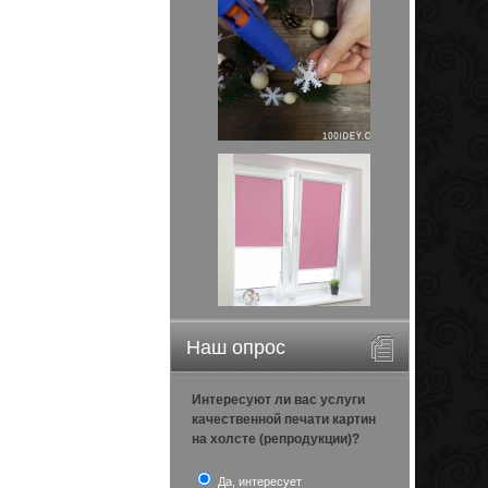
Наш опрос
Интересуют ли вас услуги
качественной печати картин
на холсте (репродукции)?
Да, интересует