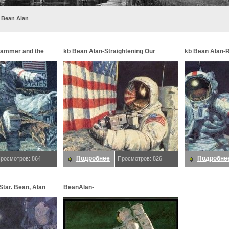
 Bean Alan
Hammer and the
kb Bean Alan-Straightening Our
kb Bean Alan-Ri
Stripes. Bean, Alan
Geologists. Be
Подробнее
Подробне
росмотров: 864
Просмотров: 826
tar. Bean, Alan
BeanAlan-
FastTimesOnTheOceanOfStorms-sj.
Bean, Alan