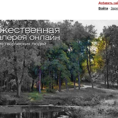
Добавить сай
Войти
·
Заре
4
5
6
7
8