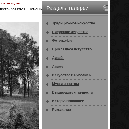
т в закладки
Разделы галереи
гистрироваться
·
Помощь
Традиционное искусство
Цифровое искусство
Фотография
Прикладное искусство
Дизайн
Аниме
Искусство и живопись
Музеи и театры
Выдающиеся личности
История живописи
Рукоделие