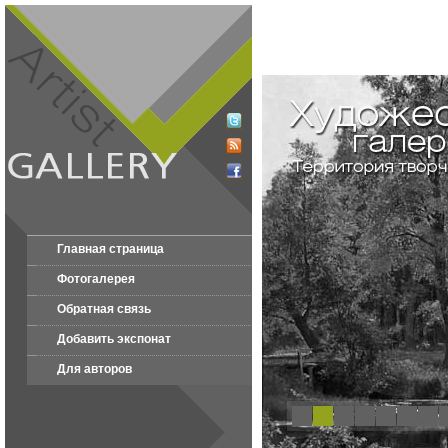
Главная страница
Фотогалерея
Обратная связь
Добавить экспонат
Для авторов
1
2
3
4
5
6
7