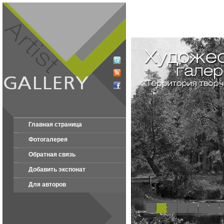
Главная страница
Фотогалерея
Обратная связь
Добавить экспонат
Для авторов
1
2
3
4
5
6
7