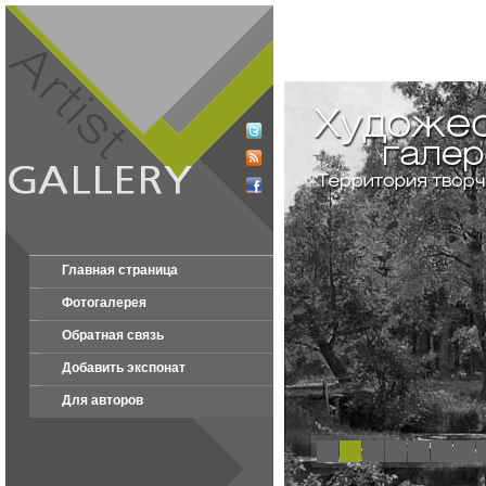
Главная страница
Фотогалерея
Обратная связь
Добавить экспонат
Для авторов
1
2
3
4
5
6
7