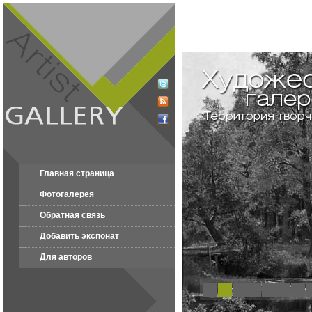
Главная страница
Фотогалерея
Обратная связь
Добавить экспонат
Для авторов
1
2
3
4
5
6
7