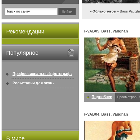
»
Облако тегов
» Bass Vaugh
Рекомендации
F-VAB05. Bass, Vaughan
Популярное
Профессиональный фотограф:
искусство создавать снимки, ...
Рольставни для окон -
информация по покупке в
Подробнее
Просмотров: 
интернете ...
F-VAB04. Bass, Vaughan
В мире