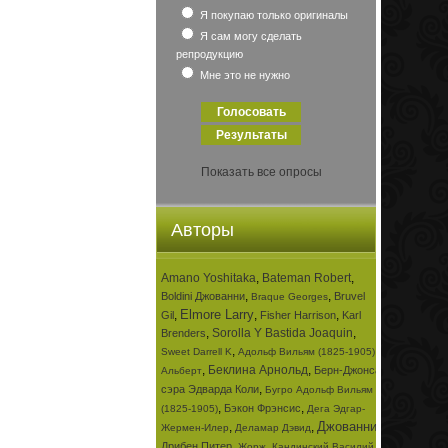
Я покупаю только оригиналы
Я сам могу сделать
репродукцию
Мне это не нужно
Показать все опросы
Авторы
Amano Yoshitaka
,
Bateman Robert
,
,
,
Boldini Джованни
Bruvel
Braque Georges
Elmore Larry
,
,
,
Gil
Fisher Harrison
Karl
,
Sorolla Y Bastida Joaquin
,
Brenders
,
,
Sweet Darrell K
Адольф Вильям (1825-1905)
,
Беклина Арнольд
,
Берн-Джонса
Альберт
,
сэра Эдварда Коли
Бугро Адольф Вильям
,
,
Бэкон Фрэнсис
(1825-1905)
Дега Эдгар-
Джованни
,
,
,
Жермен-Илер
Деламар Дэвид
,
,
Дрибен Питер
Жорж
Кандинский Василий