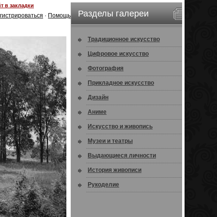
т в закладки
Разделы галереи
гистрироваться
·
Помощь
Традиционное искусство
Цифровое искусство
Фотография
Прикладное искусство
Дизайн
Аниме
Искусство и живопись
Музеи и театры
Выдающиеся личности
История живописи
Рукоделие