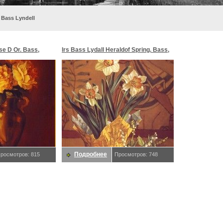
 Bass Lyndell
se D Or. Bass,
lrs Bass Lydall Heraldof Spring. Bass,
Lyndell
Подробнее
росмотров: 815
Просмотров: 748