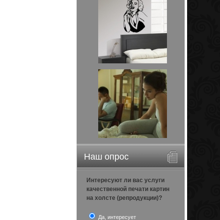
Наш опрос
Интересуют ли вас услуги
качественной печати картин
на холсте (репродукции)?
Да, интересует