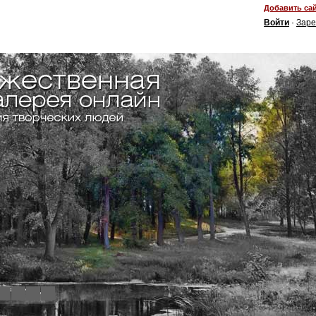
Добавить сай
Войти
·
Заре
4
5
6
7
8