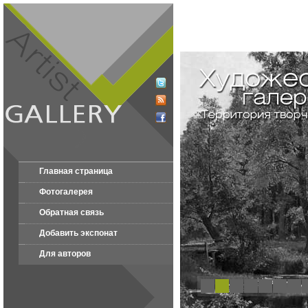
Главная страница
Фотогалерея
Обратная связь
Добавить экспонат
Для авторов
1
2
3
4
5
6
7