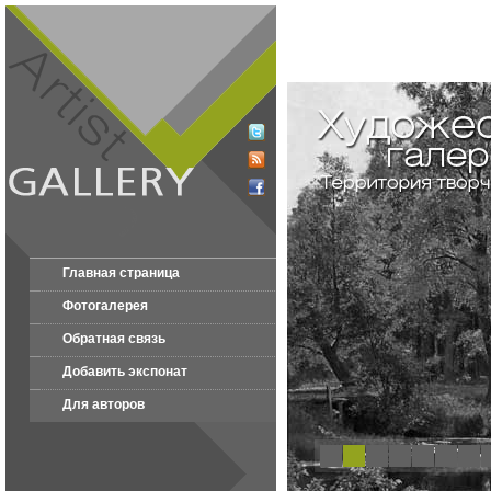
Главная страница
Фотогалерея
Обратная связь
Добавить экспонат
Для авторов
1
2
3
4
5
6
7