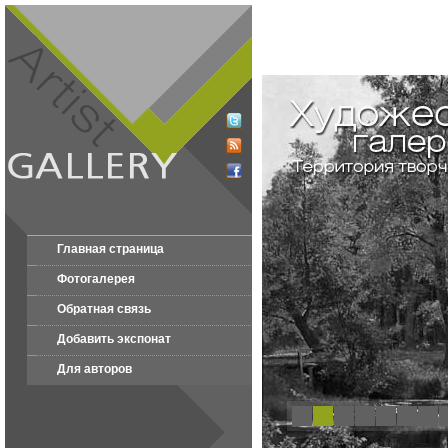
Главная страница
Фотогалерея
Обратная связь
Добавить экспонат
Для авторов
1
2
3
4
5
6
7