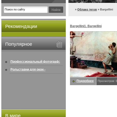
»
Облако тегов
» Bargellini
Рекомендации
Bargellini1. Bargellini
Популярное
Профессиональный фотограф:
искусство создавать снимки, ...
Рольставни для окон -
информация по покупке в
Подробнее
Просмотров: 
интернете ...
В мире