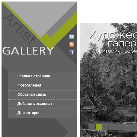
Главная страница
Фотогалерея
Обратная связь
Добавить экспонат
Для авторов
1
2
3
4
5
6
7