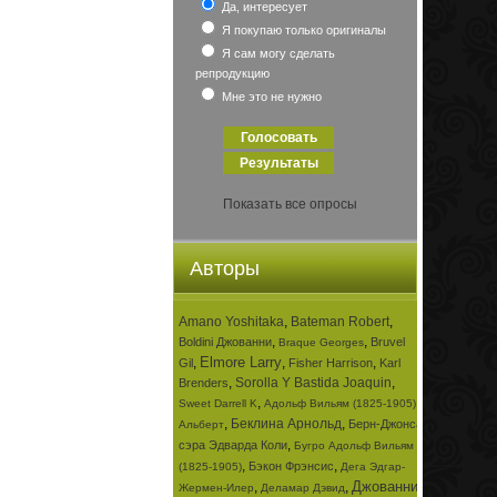
Да, интересует
Я покупаю только оригиналы
Я сам могу сделать
репродукцию
Мне это не нужно
Показать все опросы
Авторы
Amano Yoshitaka
,
Bateman Robert
,
,
,
Boldini Джованни
Bruvel
Braque Georges
Elmore Larry
,
,
,
Gil
Fisher Harrison
Karl
,
Sorolla Y Bastida Joaquin
,
Brenders
,
,
Sweet Darrell K
Адольф Вильям (1825-1905)
,
Беклина Арнольд
,
Берн-Джонса
Альберт
,
сэра Эдварда Коли
Бугро Адольф Вильям
,
,
Бэкон Фрэнсис
(1825-1905)
Дега Эдгар-
Джованни
,
,
,
Жермен-Илер
Деламар Дэвид