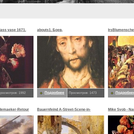
glass vase 1671.
abouts1. Боев,
lrsBlumensche
MoonMorningst
Blumenschein,
Подробнее
Подробне
росмотров: 1992
Просмотров: 1473
demaeker-Retour
Bauernfeind A-Street-Scene-in-
Mike Svob - Na
maeker,
Jerusalem-sj. Bauernfeind,