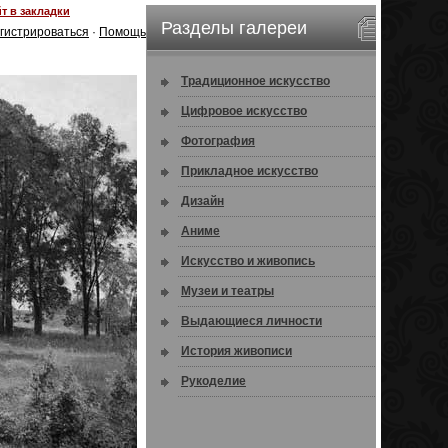
т в закладки
Разделы галереи
гистрироваться
·
Помощь
Традиционное искусство
Цифровое искусство
Фотография
Прикладное искусство
Дизайн
Аниме
Искусство и живопись
Музеи и театры
Выдающиеся личности
История живописи
Рукоделие