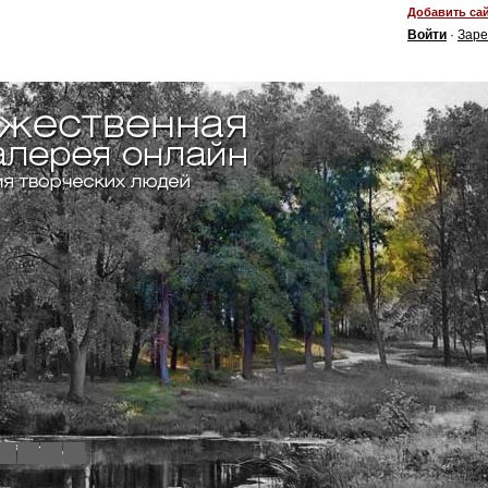
Добавить сай
Войти
·
Заре
4
5
6
7
8