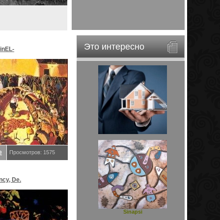
Это интересно
inEL-
ar&EveStar.
е
Просмотров: 1575
ncy, De.
Sinapsi