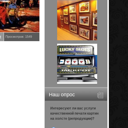
е
Просмотров: 1549
Наш опрос
Интересуют ли вас услуги
качественной печати картин
на холсте (репродукции)?