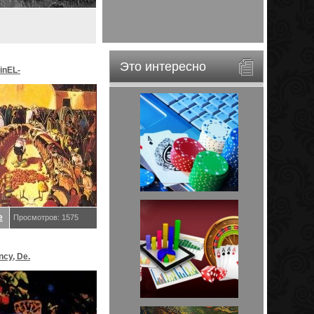
Это интересно
inEL-
ar&EveStar.
е
Просмотров: 1575
ncy, De.