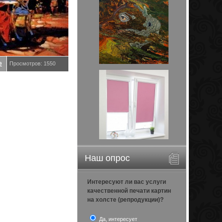
е
Просмотров: 1550
Наш опрос
Интересуют ли вас услуги
качественной печати картин
на холсте (репродукции)?
Да, интересует