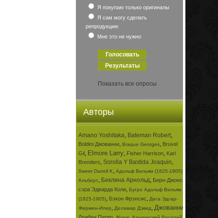
Я покупаю только оригиналы
Я сам могу сделать
репродукцию
Мне это не нужно
Показать все опросы
Авторы
Amano Yoshitaka
,
Bateman Robert
,
,
,
Boldini Джованни
Bruvel
Braque Georges
Elmore Larry
,
,
,
Gil
Fisher Harrison
Karl
,
Sorolla Y Bastida Joaquin
,
Brenders
,
,
Sweet Darrell K
Адольф Вильям (1825-1905)
,
Беклина Арнольд
,
Берн-Джонса
Альберт
,
сэра Эдварда Коли
Бугро Адольф Вильям
,
,
Бэкон Фрэнсис
(1825-1905)
Дега Эдгар-
Джованни
,
,
,
Жермен-Илер
Деламар Дэвид
,
,
Дрибен Питер
Жорж
Кандинский Василий