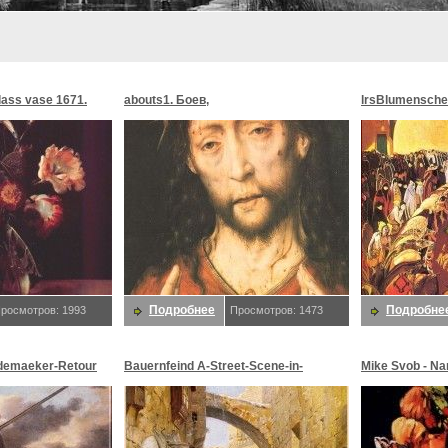
glass vase 1671.
abouts1. Боев,
lrsBlumensche
MoonMorningst
Blumenschein,
Подробнее
Подробне
росмотров: 1993
Просмотров: 1473
demaeker-Retour
Bauernfeind A-Street-Scene-in-
Mike Svob - Na
maeker,
Jerusalem-sj. Bauernfeind,