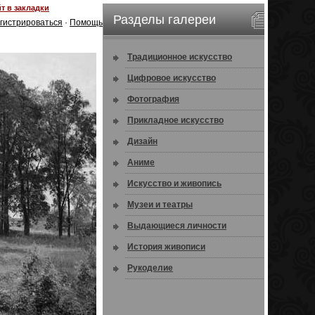
т в закладки
Разделы галереи
гистрироваться
·
Помощь
Традиционное искусство
Цифровое искусство
Фотография
Прикладное искусство
Дизайн
Аниме
Искусство и живопись
Музеи и театры
Выдающиеся личности
История живописи
Рукоделие