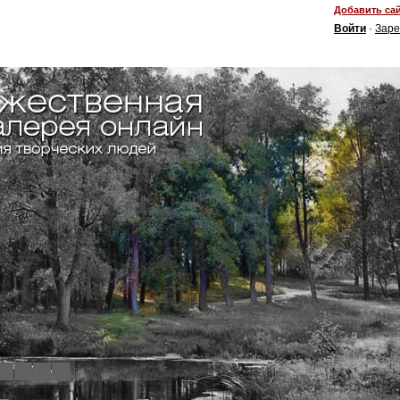
Добавить сай
Войти
·
Заре
4
5
6
7
8