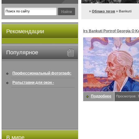
»
Облако тегов
» Bankuti
Рекомендации
lrs Bankuti Portrof Georgia O K
Bankuti
Популярное
Профессиональный фотограф:
искусство создавать снимки, ...
Рольставни для окон -
информация по покупке в
Подробнее
Просмотров: 
интернете ...
В мире