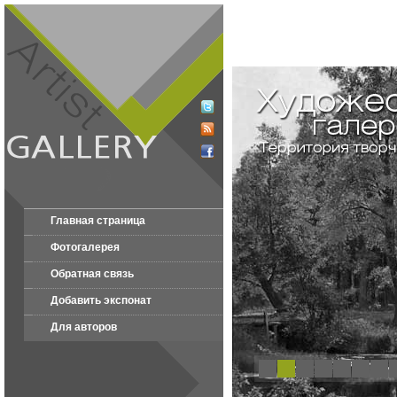
Главная страница
Фотогалерея
Обратная связь
Добавить экспонат
Для авторов
1
2
3
4
5
6
7