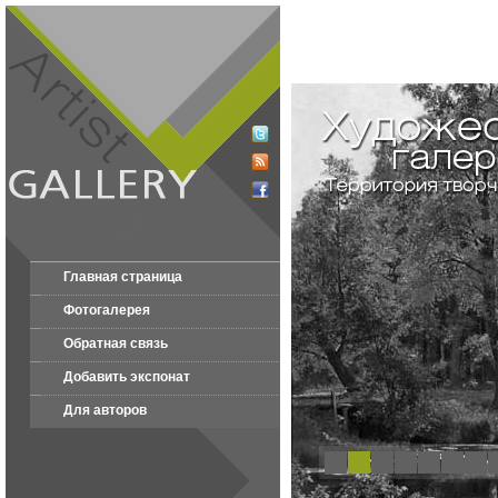
Главная страница
Фотогалерея
Обратная связь
Добавить экспонат
Для авторов
1
2
3
4
5
6
7