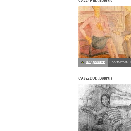
CA21YNED. Balthus
Подробнее
Просмотров: 
CA8Z2DUD. Balthus