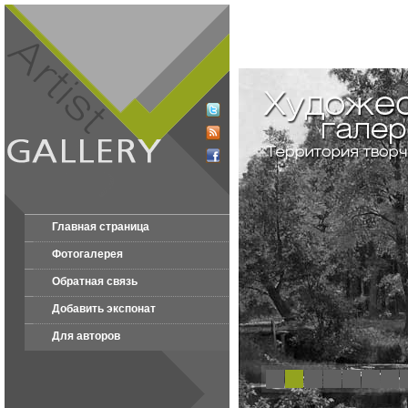
Главная страница
Фотогалерея
Обратная связь
Добавить экспонат
Для авторов
1
2
3
4
5
6
7