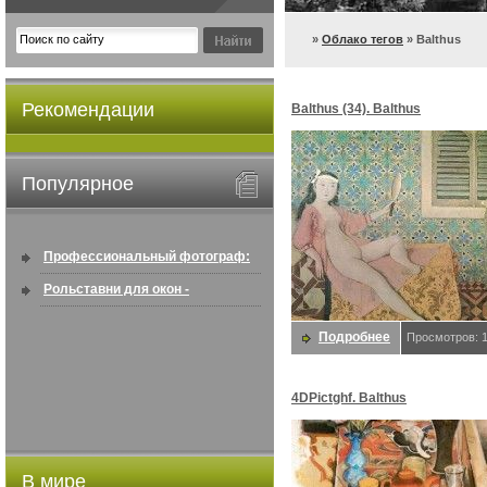
»
Облако тегов
» Balthus
Рекомендации
Balthus (34). Balthus
Популярное
Профессиональный фотограф:
искусство создавать снимки, ...
Рольставни для окон -
информация по покупке в
Подробнее
Просмотров: 
интернете ...
4DPictghf. Balthus
В мире