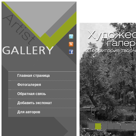
Главная страница
Фотогалерея
Обратная связь
Добавить экспонат
Для авторов
1
2
3
4
5
6
7