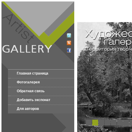
Главная страница
Фотогалерея
Обратная связь
Добавить экспонат
Для авторов
1
2
3
4
5
6
7