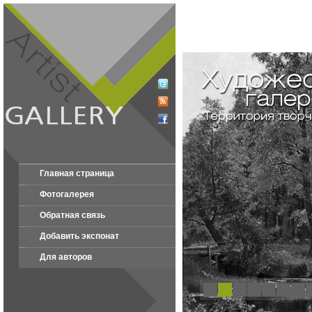
Главная страница
Фотогалерея
Обратная связь
Добавить экспонат
Для авторов
1
2
3
4
5
6
7