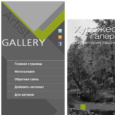
Главная страница
Фотогалерея
Обратная связь
Добавить экспонат
Для авторов
1
2
3
4
5
6
7