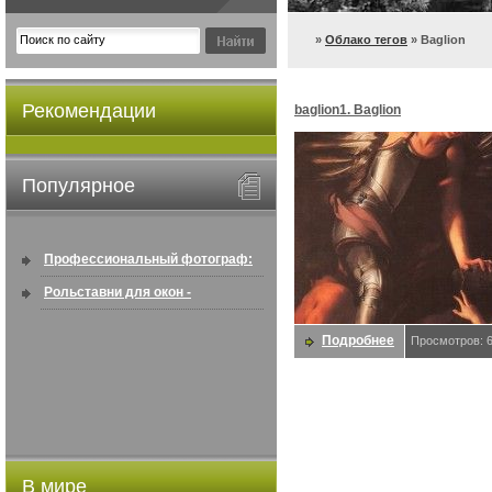
»
Облако тегов
» Baglion
Рекомендации
baglion1. Baglion
Популярное
Профессиональный фотограф:
искусство создавать снимки, ...
Рольставни для окон -
информация по покупке в
Подробнее
Просмотров: 
интернете ...
В мире