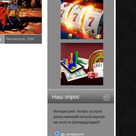
е
Просмотров: 1550
Наш опрос
Интересуют ли вас услуги
качественной печати картин
на холсте (репродукции)?
Да, интересует