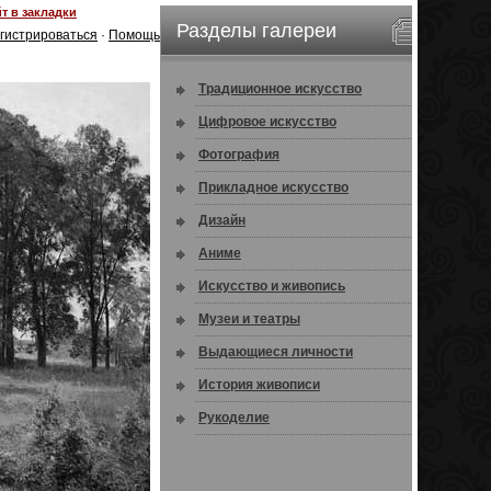
т в закладки
Разделы галереи
гистрироваться
·
Помощь
Традиционное искусство
Цифровое искусство
Фотография
Прикладное искусство
Дизайн
Аниме
Искусство и живопись
Музеи и театры
Выдающиеся личности
История живописи
Рукоделие