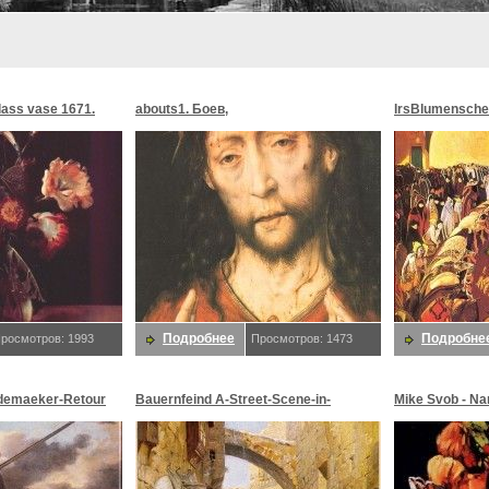
glass vase 1671.
abouts1. Боев,
lrsBlumensche
MoonMorningst
Blumenschein,
Подробнее
Подробне
росмотров: 1993
Просмотров: 1473
demaeker-Retour
Bauernfeind A-Street-Scene-in-
Mike Svob - Na
maeker,
Jerusalem-sj. Bauernfeind,