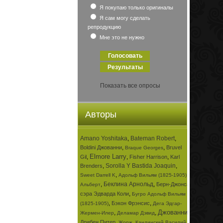
Я покупаю только оригиналы
Я сам могу сделать
репродукцию
Мне это не нужно
Показать все опросы
Авторы
Amano Yoshitaka
,
Bateman Robert
,
,
,
Boldini Джованни
Bruvel
Braque Georges
Elmore Larry
,
,
,
Gil
Fisher Harrison
Karl
,
Sorolla Y Bastida Joaquin
,
Brenders
,
,
Sweet Darrell K
Адольф Вильям (1825-1905)
,
Беклина Арнольд
,
Берн-Джонса
Альберт
,
сэра Эдварда Коли
Бугро Адольф Вильям
,
,
Бэкон Фрэнсис
(1825-1905)
Дега Эдгар-
Джованни
,
,
,
Жермен-Илер
Деламар Дэвид
,
,
Дрибен Питер
Жорж
Кандинский Василий