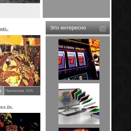
Это интересно
inEL-
ar&EveStar.
е
Просмотров: 1575
ncy, De.